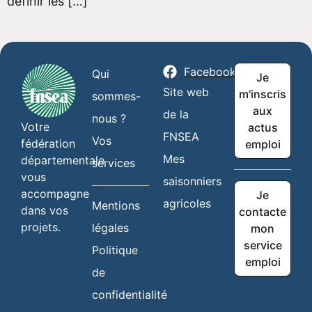
définir les […]
Facebook
Qui
Je
Site web
m'inscris
sommes-
aux
de la
nous ?
Votre
actus
FNSEA
Vos
fédération
emploi
Mes
départementale
services
vous
saisonniers
accompagne
Je
agricoles
Mentions
dans vos
contacte
projets.
légales
mon
service
Politique
emploi
de
confidentialité