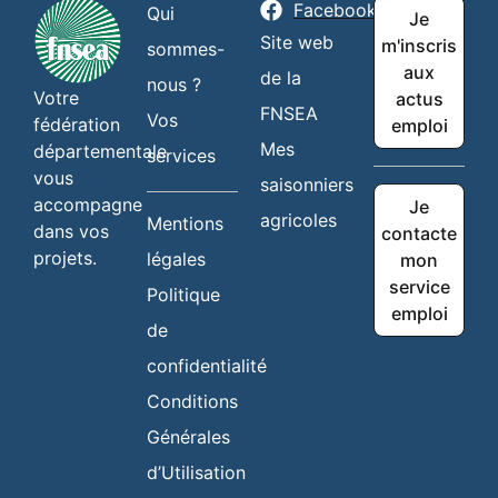
Facebook
Qui
Je
Site web
m'inscris
sommes-
aux
de la
nous ?
Votre
actus
FNSEA
Vos
fédération
emploi
Mes
départementale
services
vous
saisonniers
accompagne
Je
agricoles
Mentions
dans vos
contacte
projets.
légales
mon
service
Politique
emploi
de
confidentialité
Conditions
Générales
d’Utilisation