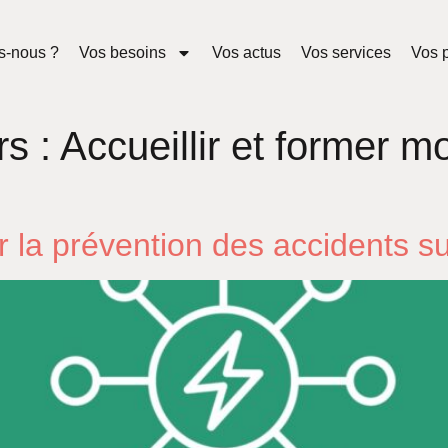
s-nous ?
Vos besoins
Vos actus
Vos services
Vos p
rs :
Accueillir et former m
 la prévention des accidents sur