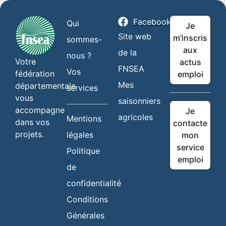
Facebook
Qui
Je
Site web
m'inscris
sommes-
aux
de la
nous ?
Votre
actus
FNSEA
Vos
fédération
emploi
Mes
départementale
services
vous
saisonniers
accompagne
Je
agricoles
Mentions
dans vos
contacte
projets.
légales
mon
service
Politique
emploi
de
confidentialité
Conditions
Générales