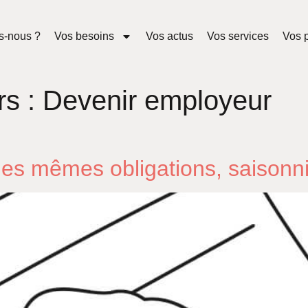
s-nous ?
Vos besoins
Vos actus
Vos services
Vos p
rs :
Devenir employeur
les mêmes obligations, saisonni