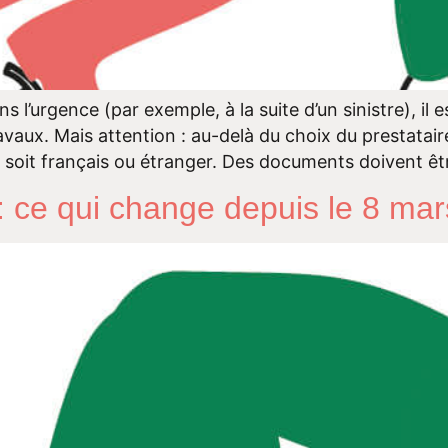
 l’urgence (par exemple, à la suite d’un sinistre), il 
avaux. Mais attention : au-delà du choix du prestataire
re soit français ou étranger. Des documents doivent êtr
 : ce qui change depuis le 8 ma