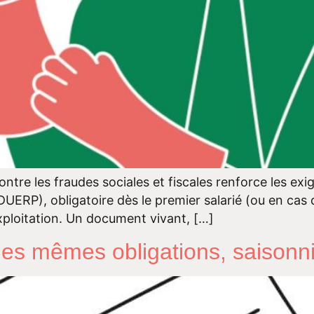
e contre les fraudes sociales et fiscales renforce les 
UERP), obligatoire dès le premier salarié (ou en cas d
l’exploitation. Un document vivant, […]
les mêmes obligations, saisonni