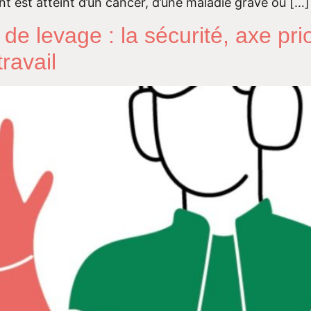
 est atteint d’un cancer, d’une maladie grave ou […]
e levage : la sécurité, axe pri
ravail