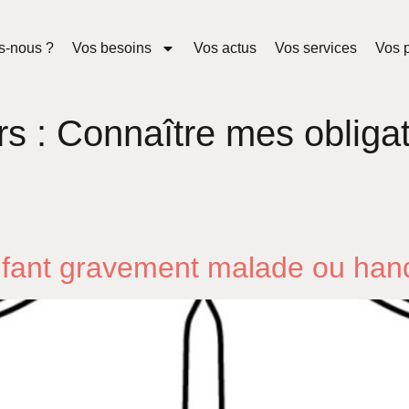
s-nous ?
Vos besoins
Vos actus
Vos services
Vos p
rs :
Connaître mes obligat
nfant gravement malade ou hand